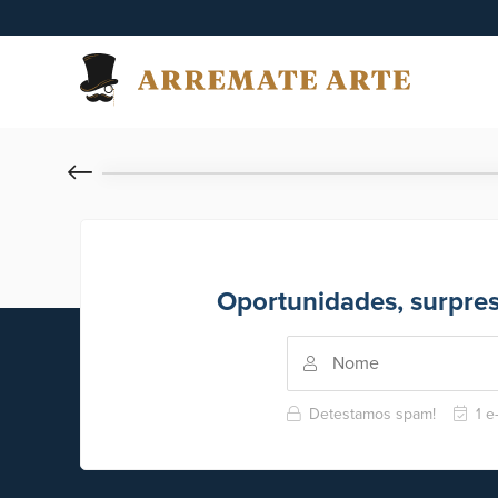
Oportunidades, surpre
Detestamos spam!
1 e-