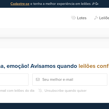
Cadastre-se
e tenha a melhor experiência em leilões 🎉🥳
Lotes
Leilõ
sa, emoção! Avisamos quando
leilões conf
mail com leilões do dia
Unsubscribe quando quiser