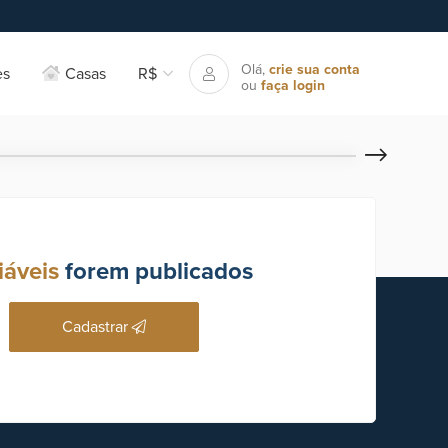
Olá,
crie sua conta
es
Casas
R$
ou
faça login
iáveis
forem publicados
Cadastrar