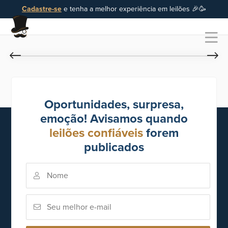
Cadastre-se
e tenha a melhor experiência em leilões 🎉🥳
Oportunidades, surpresa,
emoção! Avisamos quando
leilões confiáveis
forem
publicados