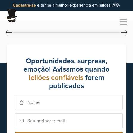
Cadastre-se
e tenha a melhor experiência em leilões 🎉🥳
Oportunidades, surpresa,
emoção! Avisamos quando
leilões confiáveis
forem
publicados