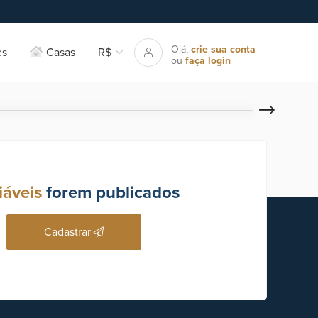
Olá,
crie sua conta
es
Casas
R$
ou
faça login
iáveis
forem publicados
Cadastrar