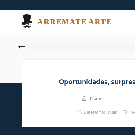
Oportunidades, surpre
Detestamos spam!
1 e-