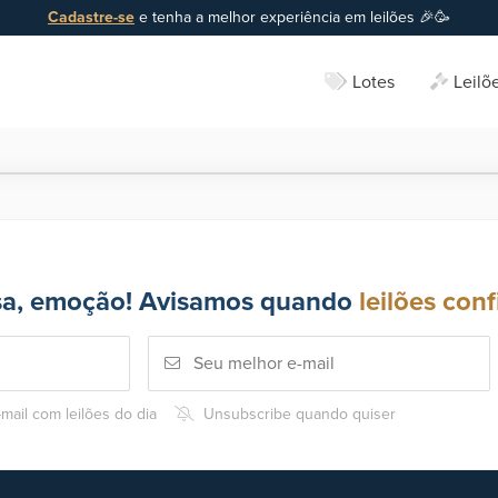
Cadastre-se
e tenha a melhor experiência em leilões 🎉🥳
Lotes
Leilõ
sa, emoção! Avisamos quando
leilões conf
mail com leilões do dia
Unsubscribe quando quiser