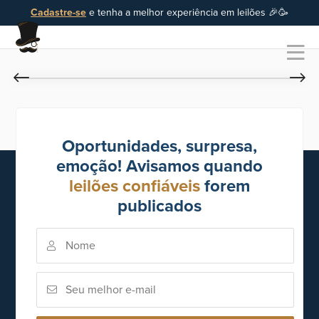
Cadastre-se
e tenha a melhor experiência em leilões 🎉🥳
Oportunidades, surpresa,
emoção! Avisamos quando
leilões confiáveis
forem
publicados