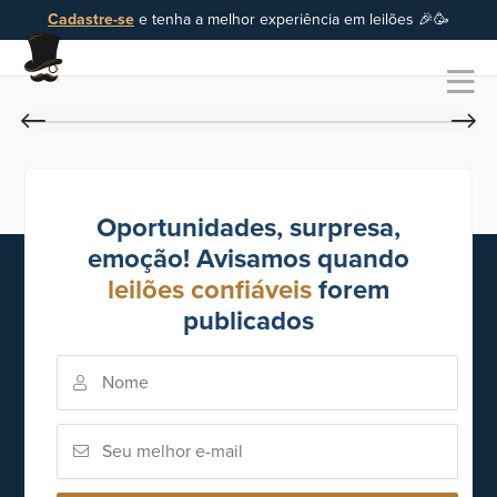
Cadastre-se
e tenha a melhor experiência em leilões 🎉🥳
Oportunidades, surpresa,
emoção! Avisamos quando
leilões confiáveis
forem
publicados