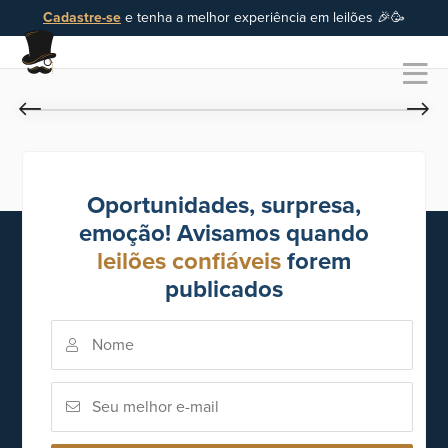
Cadastre-se
e tenha a melhor experiência em leilões 🎉🥳
Oportunidades, surpresa,
emoção! Avisamos quando
leilões confiáveis
forem
publicados