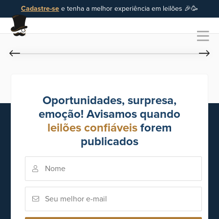
Cadastre-se
e tenha a melhor experiência em leilões 🎉🥳
Oportunidades, surpresa,
emoção! Avisamos quando
leilões confiáveis
forem
publicados