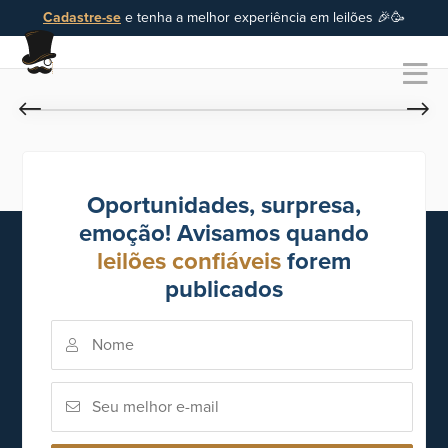
Cadastre-se
e tenha a melhor experiência em leilões 🎉🥳
Oportunidades, surpresa,
emoção! Avisamos quando
leilões confiáveis
forem
publicados