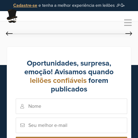
Cadastre-se
e tenha a melhor experiência em leilões 🎉🥳
Oportunidades, surpresa,
emoção! Avisamos quando
leilões confiáveis
forem
publicados