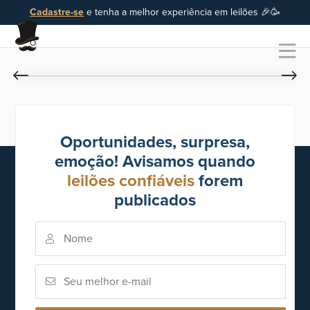
Cadastre-se
e tenha a melhor experiência em leilões 🎉🥳
Oportunidades, surpresa,
emoção! Avisamos quando
leilões confiáveis
forem
publicados