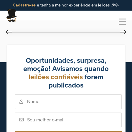
Cadastre-se
e tenha a melhor experiência em leilões 🎉🥳
Oportunidades, surpresa,
emoção! Avisamos quando
leilões confiáveis
forem
publicados