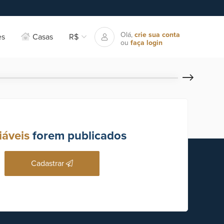
Olá,
crie sua conta
es
Casas
R$
ou
faça login
iáveis
forem publicados
Cadastrar