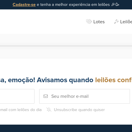
Cadastre-se
e tenha a melhor experiência em leilões 🎉🥳
Lotes
Leilõ
sa, emoção! Avisamos quando
leilões conf
mail com leilões do dia
Unsubscribe quando quiser