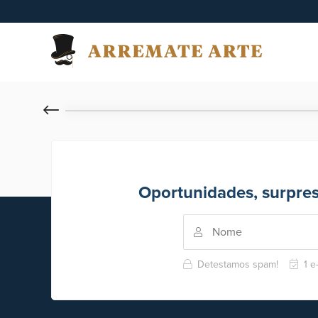
Oportunidades, surpre
Detestamos spam!
1 e-