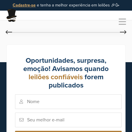
Cadastre-se
e tenha a melhor experiência em leilões 🎉🥳
Oportunidades, surpresa,
emoção! Avisamos quando
leilões confiáveis
forem
publicados