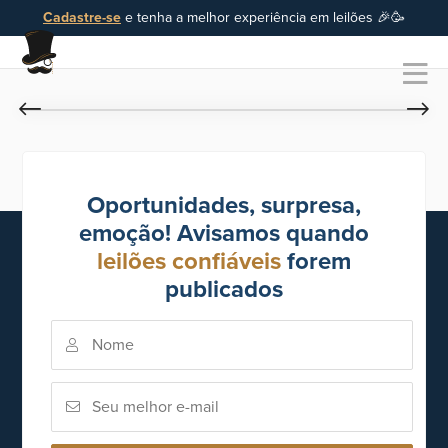
Cadastre-se
e tenha a melhor experiência em leilões 🎉🥳
Oportunidades, surpresa,
emoção! Avisamos quando
leilões confiáveis
forem
publicados