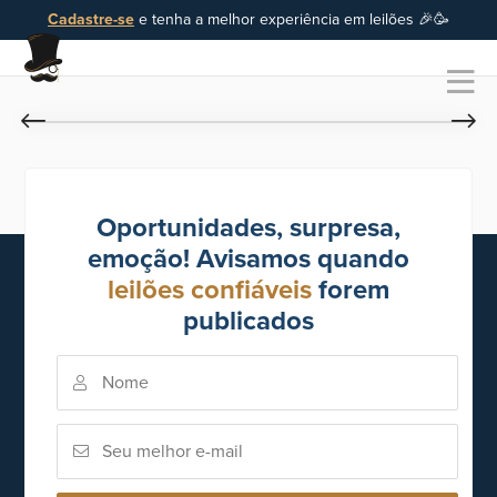
Cadastre-se
e tenha a melhor experiência em leilões 🎉🥳
Oportunidades, surpresa,
emoção! Avisamos quando
leilões confiáveis
forem
publicados