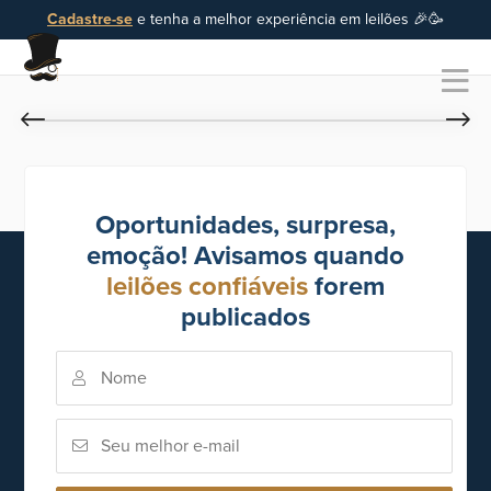
Cadastre-se
e tenha a melhor experiência em leilões 🎉🥳
Oportunidades, surpresa,
emoção! Avisamos quando
leilões confiáveis
forem
publicados