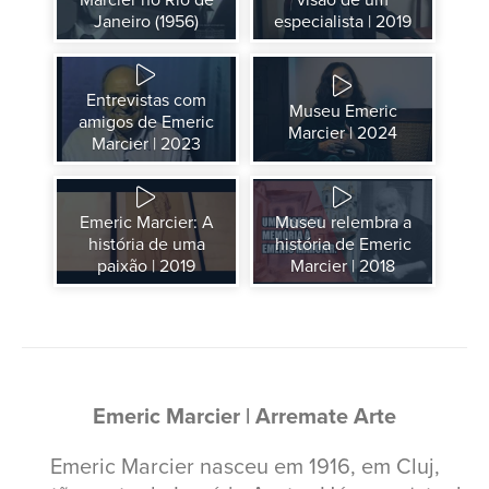
Janeiro (1956)
especialista | 2019
Entrevistas com
Museu Emeric
amigos de Emeric
Marcier | 2024
Marcier | 2023
Emeric Marcier: A
Museu relembra a
história de uma
história de Emeric
paixão | 2019
Marcier | 2018
Emeric Marcier | Arremate Arte
Emeric Marcier nasceu em 1916, em Cluj,