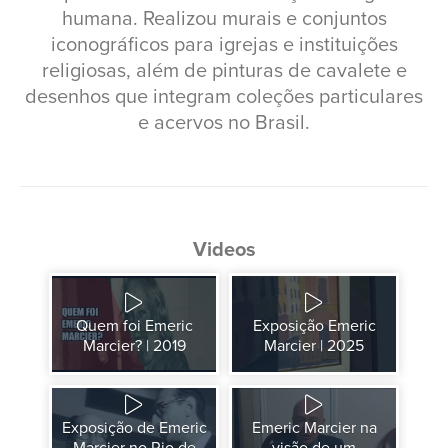
humana. Realizou murais e conjuntos
iconográficos para igrejas e instituições
religiosas, além de pinturas de cavalete e
desenhos que integram coleções particulares
e acervos no Brasil.
Videos
Quem foi Emeric
Exposição Emeric
Marcier? | 2019
Marcier | 2025
Exposição de Emeric
Emeric Marcier na
Marcier no Rio de
visão de um