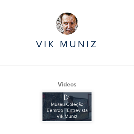
VIK MUNIZ
Videos
Museu Coleção
Berardo - Entrevista
Vik Muniz