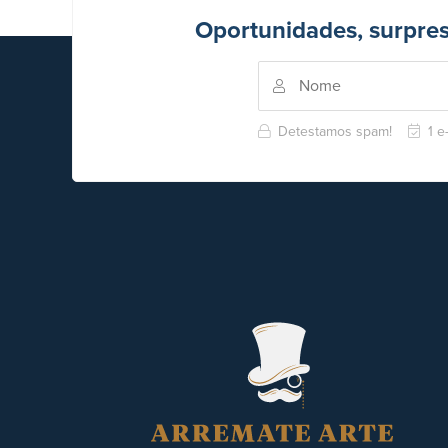
Oportunidades, surpre
Detestamos spam!
1 e-