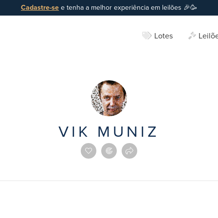
Cadastre-se
e tenha a melhor experiência em leilões 🎉🥳
Lotes
Leilõ
VIK MUNIZ