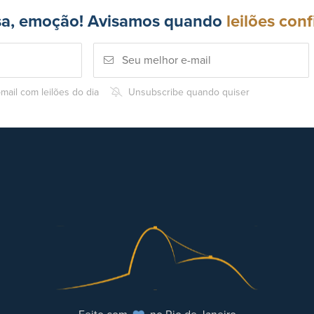
sa, emoção! Avisamos quando
leilões conf
mail com leilões do dia
Unsubscribe quando quiser