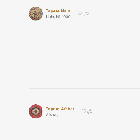
Tapete Nain
Nain, Irã,
1930
Tapete Afshar
Afshar,