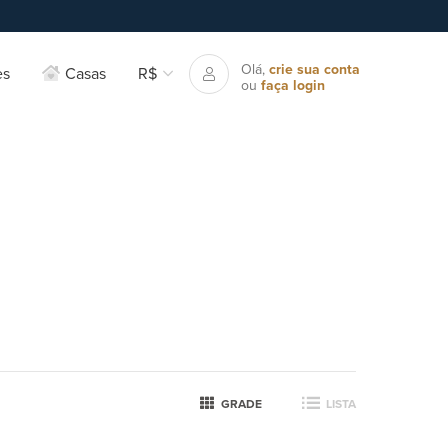
Olá,
crie sua conta
es
Casas
R$
ou
faça login
GRADE
LISTA