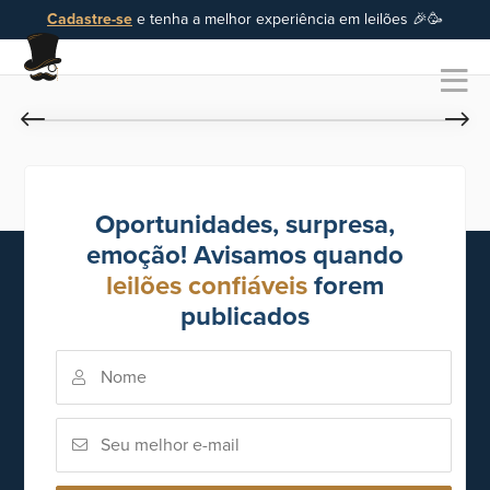
Cadastre-se
e tenha a melhor experiência em leilões 🎉🥳
Oportunidades, surpresa,
emoção! Avisamos quando
leilões confiáveis
forem
publicados