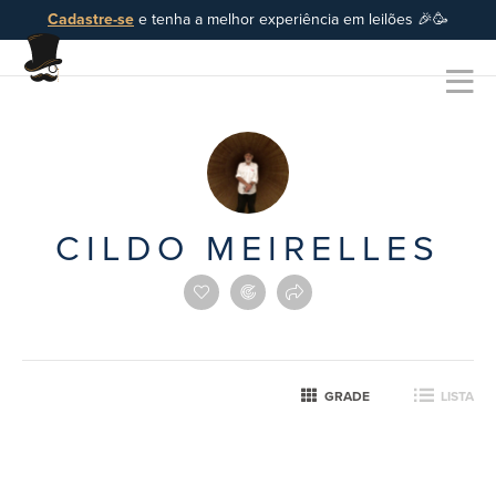
Cadastre-se
e tenha a melhor experiência em leilões 🎉🥳
CILDO MEIRELLES
GRADE
LISTA