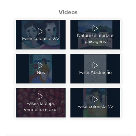
Videos
Natureza morta e
Fase colorista 2/2
paisagens
Nús
Fase Abstração
Fases laranja,
Fase colorista 1/2
vermelha e azul