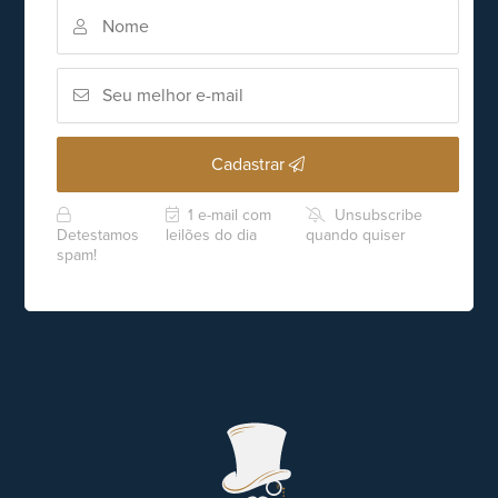
Cadastrar
1 e-mail com
Unsubscribe
Detestamos
leilões do dia
quando quiser
spam!