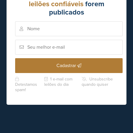
leilões confiáveis
forem
publicados
Cadastrar
1 e-mail com
Unsubscribe
Detestamos
leilões do dia
quando quiser
spam!