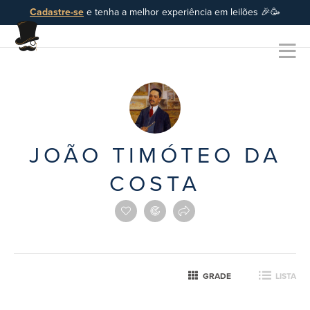
Cadastre-se
e tenha a melhor experiência em leilões 🎉🥳
JOÃO TIMÓTEO DA
COSTA
GRADE
LISTA