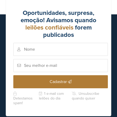
Oportunidades, surpresa,
emoção! Avisamos quando
leilões confiáveis
forem
publicados
Cadastrar
1 e-mail com
Unsubscribe
Detestamos
leilões do dia
quando quiser
spam!